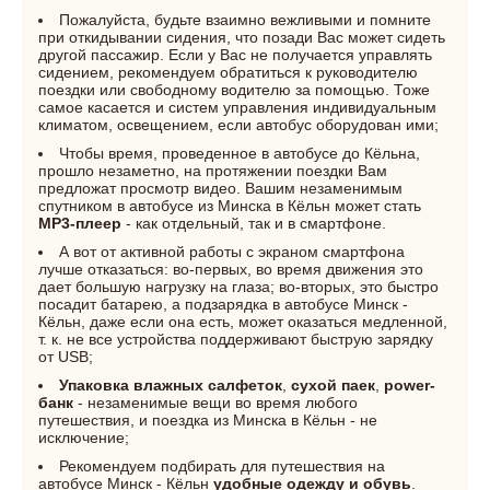
Пожалуйста, будьте взаимно вежливыми и помните
при откидывании сидения, что позади Вас может сидеть
другой пассажир. Если у Вас не получается управлять
сидением, рекомендуем обратиться к руководителю
поездки или свободному водителю за помощью. Тоже
самое касается и систем управления индивидуальным
климатом, освещением, если автобус оборудован ими;
Чтобы время, проведенное в автобусе до Кёльна,
прошло незаметно, на протяжении поездки Вам
предложат просмотр видео. Вашим незаменимым
спутником в автобусе из Минска в Кёльн может стать
MP3-плеер
- как отдельный, так и в смартфоне.
А вот от активной работы с экраном смартфона
лучше отказаться: во-первых, во время движения это
дает большую нагрузку на глаза; во-вторых, это быстро
посадит батарею, а подзарядка в автобусе Минск -
Кёльн, даже если она есть, может оказаться медленной,
т. к. не все устройства поддерживают быструю зарядку
от USB;
Упаковка влажных салфеток
,
сухой паек
,
power-
банк
- незаменимые вещи во время любого
путешествия, и поездка из Минска в Кёльн - не
исключение;
Рекомендуем подбирать для путешествия на
автобусе Минск - Кёльн
удобные одежду и обувь
.