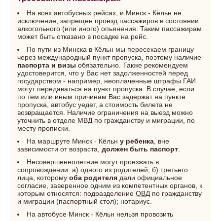
На всех автобусных рейсах, и Минск - Кёльн не
исключение, запрещен проезд пассажиров в состоянии
алкогольного (или иного) опьянения. Таким пассажирам
может быть отказано в посадке на рейс.
По пути из Минска в Кёльн мы пересекаем границу
через международный пункт пропуска, поэтому наличие
паспорта и визы
обязательно. Также рекомендуем
удостоверится, что у Вас нет задолженностей перед
государством - например, неоплаченные штрафы ГАИ
могут передаваться на пункт пропуска. В случае, если
по тем или иным причинам Вас задержат на пункте
пропуска, автобус уедет, а стоимость билета не
возвращается. Наличие ограничения на выезд можно
уточнить в отделе МВД по гражданству и миграции, по
месту прописки.
На маршруте Минск - Кёльн
у ребенка
, вне
зависимости от возраста,
должен быть паспорт
.
Несовершеннолетние могут проезжать в
сопровождении: а) одного из родителей; б) третьего
лица, которому
оба родителя
дали официальное
согласие, заверенное одним из компетентных органов, к
которым относятся: подразделение
ОВД
по гражданству
и миграции (паспортный стол); нотариус.
На автобусе Минск - Кёльн нельзя провозить