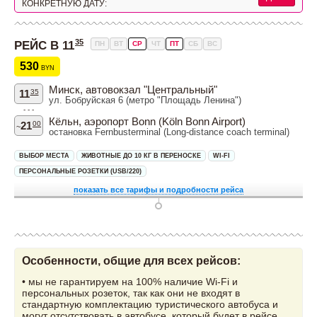
КОНКРЕТНУЮ ДАТУ:
35
РЕЙС В 11
ПН
ВТ
CР
ЧТ
ПТ
СБ
ВС
530
BYN
Минск, автовокзал "Центральный"
11
35
ул. Бобруйская 6 (метро "Площадь Ленина")
- - -
Кёльн, аэропорт Bonn (Köln Bonn Airport)
21
00
~
остановка Fernbusterminal (Long-distance coach terminal)
ВЫБОР МЕСТА
ЖИВОТНЫЕ ДО 10 КГ В ПЕРЕНОСКЕ
WI-FI
ПЕРСОНАЛЬНЫЕ РОЗЕТКИ (USB/220)
показать все тарифы и подробности рейса
Особенности, общие для всех рейсов:
• мы не гарантируем на 100% наличие Wi-Fi и
персональных розеток, так как они не входят в
стандартную комплектацию туристического автобуса и
могут отсутствовать в автобусе, который будет в рейсе.