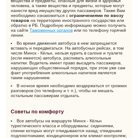
вещества и предметы, опасные для жизни и здоровья
человека, а также вещества и предметы, которые могут
нанести вред имуществу других пассажиров. Также Вам
необходимо ознакомиться с
ограничениями по ввозу
товаров
на территорию иностранного государства или
обратно в РБ. Подробную информацию можно получить
на сайте
Таможенных органов
или по телефону горячей
линии.
Во время движения автобуса в нем запрещается
вставать и передвигаться. На автобусных рейсах, в том
числе Минск - Кёльн, нельзя курить в салоне и туалете
(если имеется) автобуса, распивать алкогольные
напитки. Водитель имеет право высадить пассажиров,
нарушающих общественный порядок, при этом уже сам
факт употребления алкогольных напитков является
таким нарушением.
В ночное время необходимо воздержаться от громких
разговоров (по телефону и т. п.), чтобы не мешать
остальным пассажирам отдыхать.
Советы по комфорту
Все автобусы на маршруте Минск - Кёльн
туристического класса и оборудованы: сидениями,
спинки которых могут откидываются назад; откидными
подлокотниками; кондиционером или климат-контролем;