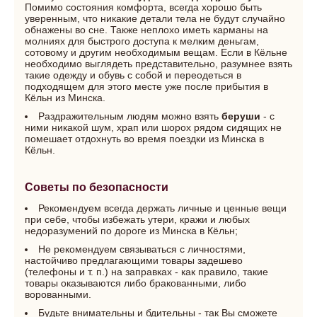
Помимо состояния комфорта, всегда хорошо быть
уверенным, что никакие детали тела не будут случайно
обнажены во сне. Также неплохо иметь карманы на
молниях для быстрого доступа к мелким деньгам,
сотовому и другим необходимым вещам. Если в Кёльне
необходимо выглядеть представительно, разумнее взять
такие одежду и обувь с собой и переодеться в
подходящем для этого месте уже после прибытия в
Кёльн из Минска.
Раздражительным людям можно взять
беруши
- с
ними никакой шум, храп или шорох рядом сидящих не
помешает отдохнуть во время поездки из Минска в
Кёльн.
Советы по безопасности
Рекомендуем всегда держать личные и ценные вещи
при себе, чтобы избежать утери, кражи и любых
недоразумений по дороге из Минска в Кёльн;
Не рекомендуем связываться с личностями,
настойчиво предлагающими товары задешево
(телефоны и т. п.) на заправках - как правило, такие
товары оказываются либо бракованными, либо
ворованными.
Будьте внимательны и бдительны - так Вы сможете